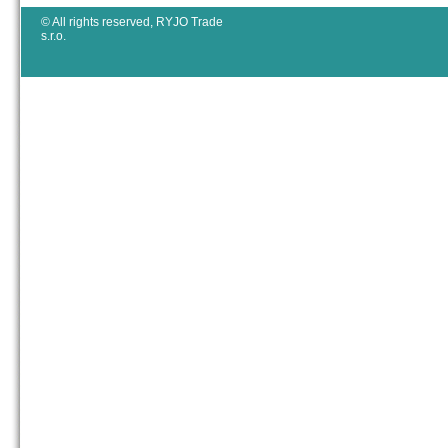
© All rights reserved, RYJO Trade
s.r.o.