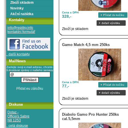
Zboží skladem
Novinky
Cena s DPH
Akční nabídka
328,-
Kontakty
info@repliky.info
Zboží je skladem
kontaktní formulář
Gamo Match 4,5 mm 250ks
.. další kontakty
MailNews
Zadejte svoji e-mail adresu, chcete-
li dostávat zprávy z našeho serveru
Cena s DPH
77,-
Zboží je skladem
Diskuse
Dotaz -
Diabolo Gamo Pro Hunter 250ks
Officers Sabre
cal.5,5mm
N8 1253
.. celá diskuse