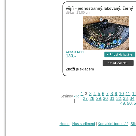
vějíř - jednostranný,lakovaný, černý
délka : 23,00 cm
Cena s DPH
133,-
Zboží je skladem
1
2
3
4
5
6
7
8
9
10
11
1
,
,
,
,
,
,
,
,
,
,
,
<<
Stránky
27
28
29
30
31
32
33
34
,
,
,
,
,
,
,
:
|
49
50
5
,
,
Home
|
Náš sortiment
|
Kontaktní formulář
|
Sit