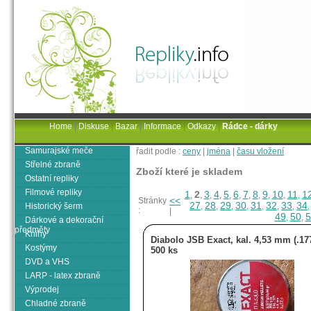
Home
|
Diskuse
|
Bazar
|
Informace
|
Odkazy
|
Rádce - dárky
Samurajské meče
řadit podle :
ceny
|
jména
|
času vložení
Střelné zbraně
Zboží které je skladem
Ostatní repliky
Filmové repliky
1
2
3
4
5
6
7
8
9
10
11
1
,
,
,
,
,
,
,
,
,
,
,
<<
Stránky
27
28
29
30
31
32
33
34
Historický šerm
,
,
,
,
,
,
,
:
|
49
50
5
,
,
Dárkové a dekorační
předměty
Knihy
Diabolo JSB Exact, kal. 4,53 mm (.177
Kostýmy
500 ks
DVD a VHS
LARP - latex zbraně
Výprodej
Chladné zbraně