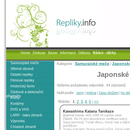
Home
|
Diskuse
|
Bazar
|
Informace
|
Odkazy
|
Rádce - dárky
Samurajské meče
Samurajské meče
Japonsk
Kategorie :
/
Střelné zbraně
Japonské
Ostatní repliky
Filmové repliky
Vašemu požadavku odpovídá : 44 záznamů
Historický šerm
Dárkové a dekorační
řadit podle :
ceny
|
jména
|
času vložení
|
ks s
předměty
Knihy
1
2
3
4
5
>>
Stránky :
,
,
,
,
|
Kostýmy
DVD a VHS
Kawashima Katana Tanikaze
LARP - latex zbraně
Materiál čepele: AISI 1065 Hi-carbon steel
Žlábek: Bo-Hi (pro akustickou verifikaci seku)
Výprodej
Saya (pochva): Tvrdé dřevo, černý mat s bílým
postřikem
Chladné zbraně
Tsuka (rukojeť): Pravá rejnočí kůže, černý ople