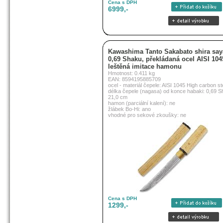
Cena s DPH
6999,-
Kawashima Tanto Sakabato shira say
0,69 Shaku, překládaná ocel AISI 104
leštěná imitace hamonu
Hmotnost: 0.411 kg
EAN: 8594195885709
ocel - materiál čepele: AISI 1045 High carbon st
délka čepele (nagasa) od konce habaki: 0,69 S
21,0 cm
hamon (parciální kalení): ne
žlábek Bo-Hi: ano
vhodné pro sekové zkoušky: ne
Cena s DPH
1299,-