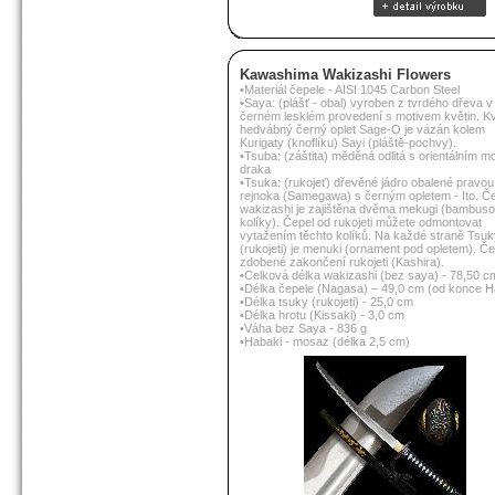
Kawashima Wakizashi Flowers
•Materiál čepele - AISI 1045 Carbon Steel
•Saya: (plášť - obal) vyroben z tvrdého dřeva v
černém lesklém provedení s motivem květin. Kva
hedvábný černý oplet Sage-O je vázán kolem
Kurigaty (knoflíku) Sayi (pláště-pochvy).
•Tsuba: (záštita) měděná odlitá s orientálním m
draka
•Tsuka: (rukojeť) dřevěné jádro obalené pravou
rejnoka (Samegawa) s černým opletem - Ito. Č
wakizashi je zajištěna dvěma mekugi (bambus
kolíky). Čepel od rukojeti můžete odmontovat
vytažením těchto kolíků. Na každé straně Tsuk
(rukojeti) je menuki (ornament pod opletem). Č
zdobené zakončení rukojeti (Kashira).
•Celková délka wakizashi (bez saya) - 78,50 c
•Délka čepele (Nagasa) – 49,0 cm (od konce H
•Délka tsuky (rukojeti) - 25,0 cm
•Délka hrotu (Kissaki) - 3,0 cm
•Váha bez Saya - 836 g
•Habaki - mosaz (délka 2,5 cm)