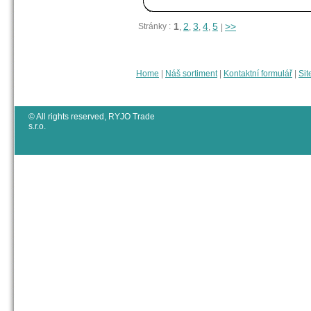
1
2
3
4
5
>>
Stránky :
,
,
,
,
|
Home
|
Náš sortiment
|
Kontaktní formulář
|
Sit
© All rights reserved, RYJO Trade
s.r.o.