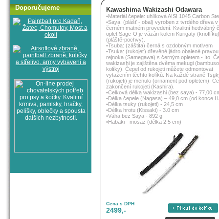
Doporučujeme
Kawashima Wakizashi Odawara
•Materiál čepele: uhlíková AISI 1045 Carbon Ste
•Saya: (plášť - obal) vyroben z tvrdého dřeva v
černém matném provedení. Kvalitní hedvábný 
oplet Sage-O je vázán kolem Kurigaty (knoflíku
(pláště-pochvy).
•Tsuba: (záštita) černá s ozdobným motivem
•Tsuka: (rukojeť) dřevěné jádro obalené pravou
rejnoka (Samegawa) s černým opletem - Ito. Č
wakizashi je zajištěna dvěma mekugi (bambus
kolíky). Čepel od rukojeti můžete odmontovat
vytažením těchto kolíků. Na každé straně Tsuk
(rukojeti) je menuki (ornament pod opletem). Č
zakončení rukojeti (Kashira).
•Celková délka wakizashi (bez saya) - 77,00 c
•Délka čepele (Nagasa) – 49,0 cm (od konce H
•Délka tsuky (rukojeti) - 24,5 cm
•Délka hrotu (Kissaki) - 3.0 cm
•Váha bez Saya - 892 g
•Habaki - mosaz (délka 2.5 cm)
Cena s DPH
2499,-