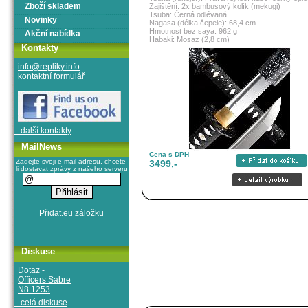
Zboží skladem
Zajištění: 2x bambusový kolík (mekugi)
Tsuba: Černá odlévaná
Novinky
Nagasa (délka čepele): 68,4 cm
Hmotnost bez saya: 962 g
Akční nabídka
Habaki: Mosaz (2,8 cm)
Kontakty
info@repliky.info
kontaktní formulář
.. další kontakty
MailNews
Cena s DPH
Zadejte svoji e-mail adresu, chcete-
3499,-
li dostávat zprávy z našeho serveru
Diskuse
Dotaz -
Officers Sabre
N8 1253
.. celá diskuse