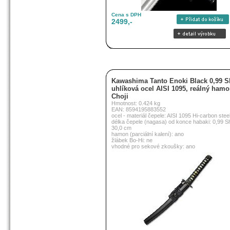
Cena s DPH
2499,-
Kawashima Tanto Enoki Black 0,99 S
uhlíková ocel AISI 1095, reálný ham
Choji
Hmotnost: 0.424 kg
EAN: 8594195883552
ocel - materiál čepele: AISI 1095 Hi-carbon stee
délka čepele (nagasa) od konce habaki: 0,99 S
30,0 cm
hamon (parciální kalení): ano
žlábek Bo-Hi: ne
vhodné pro sekové zkoušky: ano