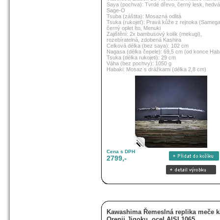
Saya (pochva): Tvrdé dřevo, černý lesk, hedv
Sage-O
Tsuba (záštita): Mosazná odlitá
Tsuka (rukojeť): Pravá kůže z rejnoka (Sameg
černý oplet Ito, Menuki
Zajištění: 2x bambusový kolík (mekugi),
rozebíratelná, zdobená Kashira
Celková délka (bez saya): 102 cm
Nagasa (délka čepele): 69,5 cm (od konce Hab
Tsuka (délka rukojeti): 29 cm
Váha (bez pochvy): 1050 g
Habaki: Mosaz s drážkami (délka 2,8 cm)
Cena s DPH
2799,-
Kawashima Řemeslná replika meče k
Orenji Jigoku, ocel AISI 1065