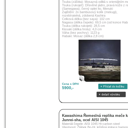
Tsuba (záštita): Mosazná odlitá s orientálním 
Tsuka (rukojeť): Dřevěné jádro, pravá kůže z r
(Samegawa), černý oplet Ito, Menuki
Zajištění: 2x bambusový kolík (mekugi),
rozebíratelná, zdobená Kashira
Celková délka (bez saya): 102 cm
Nagasa (délka čepele): 69,5 cm (od konce Hab
Tsuka (délka rukojeti): 28,5 cm
Kissaki (délka hrotu): 4,0 cm
Váha (bez pochvy): 1123 g
Habaki: Mosaz (délka 2,8 cm)
Cena s DPH
5900,-
Kawashima Řemeslná replika meče k
Junrei-sha, ocel AISI 1045
Materiál čepele: AISI 1045 Hi-carbon steel
Vlastnosti: Žlábek Bo-Hi, leštěná imitace hamo