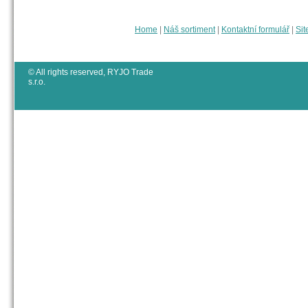
Home
|
Náš sortiment
|
Kontaktní formulář
|
Sit
© All rights reserved, RYJO Trade
s.r.o.