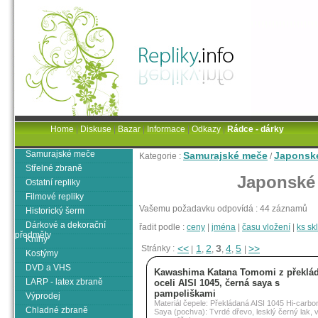
Home
|
Diskuse
|
Bazar
|
Informace
|
Odkazy
|
Rádce - dárky
Samurajské meče
Samurajské meče
Japonsk
Kategorie :
/
Střelné zbraně
Japonské
Ostatní repliky
Filmové repliky
Vašemu požadavku odpovídá : 44 záznamů
Historický šerm
Dárkové a dekorační
řadit podle :
ceny
|
jména
|
času vložení
|
ks s
předměty
Knihy
<<
1
2
3
4
5
>>
Stránky :
|
,
,
,
,
|
Kostýmy
DVD a VHS
Kawashima Katana Tomomi z překlá
LARP - latex zbraně
oceli AISI 1045, černá saya s
pampeliškami
Výprodej
Materiál čepele: Překládaná AISI 1045 Hi-carbon
Chladné zbraně
Saya (pochva): Tvrdé dřevo, lesklý černý lak, 