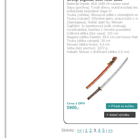
Materiál čepele: AISI 1065 Hi-carbon steel
Saya (pochva): Tvrdé dřevo, oranžovozlatý les
hnědožluté hedvábné Sage-O
Tsuba (záštita): Mosazná odlitá s orientálním 
Tsuka (rukojeť): Dřevěné jádro, pravá kůže z r
(Samegawa), hnědý oplet Ito, Menuki
Zajištění: 2x bambusový kolík (mekugi),
rozebíratelná, Kashira v černém provedení
Celková délka (bez saya): 101 cm
Nagasa (délka čepele): 69,5 cm (od konce Hab
Tsuka (délka rukojeti): 28 cm
Kissaki (délka hrotu): 4,0 cm
Váha (bez pochvy): 1072 g
Habaki: Mosaz s drážkami (délka 2,5 cm)
Cena s DPH
5900,-
<<
1
2
3
4
5
>>
Stránky :
|
,
,
,
,
|