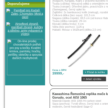
(Koiguchi, Kurigata, Kojiri) z pravého buvolího r
Doporučujeme
Tsuba (záštita): Mosazná odlitá s orientálním 
Tsuka (rukojeť): Dřevěné jádro, pravá kůže z r
(Samegawa), černý oplet Ito
Zajištění: 2x bambusový kolík (mekugi), rozebí
Celková délka (bez saya): 101,5 cm
Nagasa (délka čepele): 69,5 cm (od konce Hab
Tsuka (délka rukojeti): 29 cm
Kissaki (délka hrotu): 4 cm
Váha (bez pochvy): 1126 g
Habaki: Mosaz s drážkami (délka 2,5 cm)
Cena s DPH
39999,-
Kawashima Řemeslná replika meče k
Gorudo, ocel AISI 1065
Materiál čepele: AISI 1065 Hi-carbon steel
Saya (pochva): Tvrdé dřevo, černý lesk s orien
motivem, černé hedvábné Sage-O