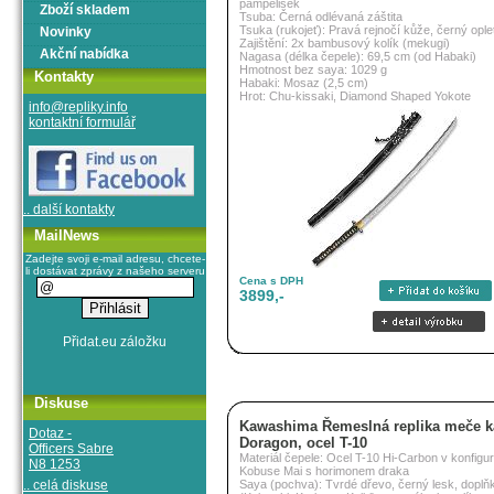
pampelišek
Zboží skladem
Tsuba: Černá odlévaná záštita
Tsuka (rukojeť): Pravá rejnočí kůže, černý ople
Novinky
Zajištění: 2x bambusový kolík (mekugi)
Akční nabídka
Nagasa (délka čepele): 69,5 cm (od Habaki)
Hmotnost bez saya: 1029 g
Kontakty
Habaki: Mosaz (2,5 cm)
Hrot: Chu-kissaki, Diamond Shaped Yokote
info@repliky.info
kontaktní formulář
.. další kontakty
MailNews
Zadejte svoji e-mail adresu, chcete-
li dostávat zprávy z našeho serveru
Cena s DPH
3899,-
Diskuse
Kawashima Řemeslná replika meče k
Dotaz -
Doragon, ocel T-10
Officers Sabre
Materiál čepele: Ocel T-10 Hi-Carbon v konfigur
N8 1253
Kobuse Mai s horimonem draka
.. celá diskuse
Saya (pochva): Tvrdé dřevo, černý lesk, doplň