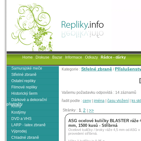
Home
|
Diskuse
|
Bazar
|
Informace
|
Odkazy
|
Rádce - dárky
Samurajské meče
Střelné zbraně
Příslušenst
Kategorie :
/
Střelné zbraně
Ostatní repliky
Filmové repliky
Vašemu požadavku odpovídá : 14 záznamů
Historický šerm
Dárkové a dekorační
řadit podle :
ceny
|
jména
|
času vložení
|
ks s
předměty
Knihy
1
2
>>
Stránky :
,
|
Kostýmy
DVD a VHS
ASG ocelové kuličky BLASTER ráže 
LARP - latex zbraně
mm, 1500 kusů - Stříbrná
Ocelové kuličky / broky ráže 4,5 mm od ASG v
Výprodej
provedení stříbrná.
Chladné zbraně