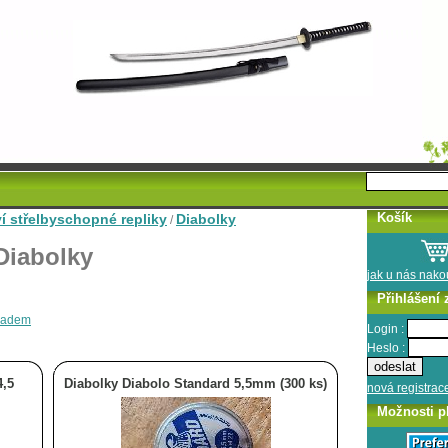
Košík
ví střelbyschopné repliky
Diabolky
/
Diabolky
jak u nás nak
Přihlášení 
kladem
Login :
Heslo :
4,5
Diabolky Diabolo Standard 5,5mm (300 ks)
nová registrac
Možnosti p