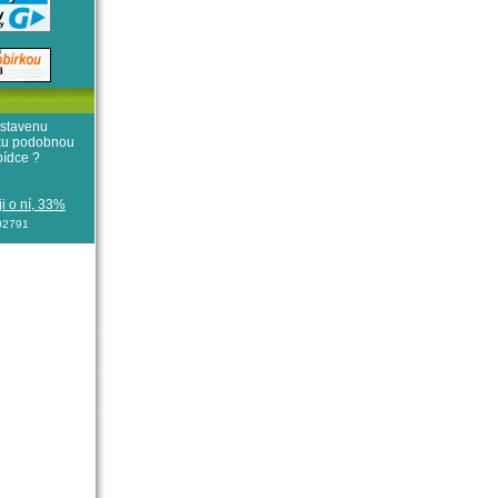
stavenu
iku podobnou
bídce ?
i o ní, 33%
102791