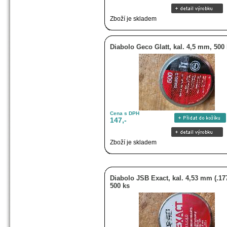
Zboží je skladem
Diabolo Geco Glatt, kal. 4,5 mm, 500
Cena s DPH
147,-
Zboží je skladem
Diabolo JSB Exact, kal. 4,53 mm (.177
500 ks