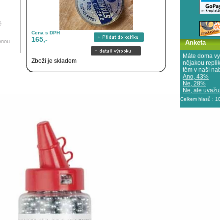
é
Cena s DPH
165,-
enou
Anketa
Máte doma vy
Zboží je skladem
nějakou repl
těm v naší na
Ano, 43%
Ne, 28%
Ne, ale uvažuj
Celkem hlasů : 