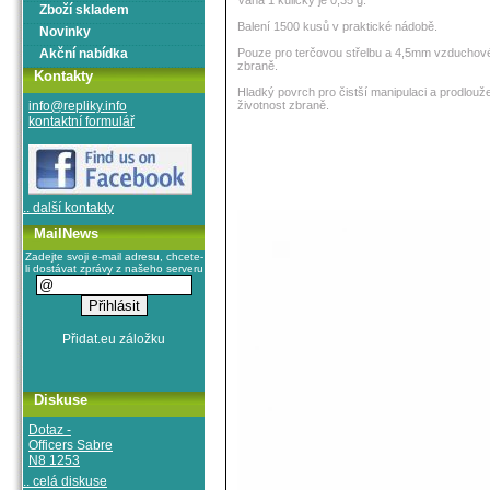
Váha 1 kuličky je 0,35 g.
Zboží skladem
Balení 1500 kusů v praktické nádobě.
Novinky
Akční nabídka
Pouze pro terčovou střelbu a 4,5mm vzduchov
zbraně.
Kontakty
Hladký povrch pro čistší manipulaci a prodlouž
info@repliky.info
životnost zbraně.
kontaktní formulář
.. další kontakty
MailNews
Zadejte svoji e-mail adresu, chcete-
li dostávat zprávy z našeho serveru
Diskuse
Dotaz -
Officers Sabre
N8 1253
.. celá diskuse