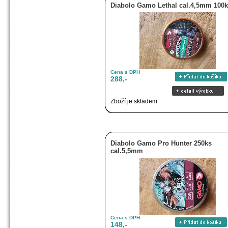
Diabolo Gamo Lethal cal.4,5mm 100
Cena s DPH
288,-
Zboží je skladem
Diabolo Gamo Pro Hunter 250ks
cal.5,5mm
Cena s DPH
148,-