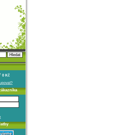
0 Kč
oupovat?
zákazníka
e
latby