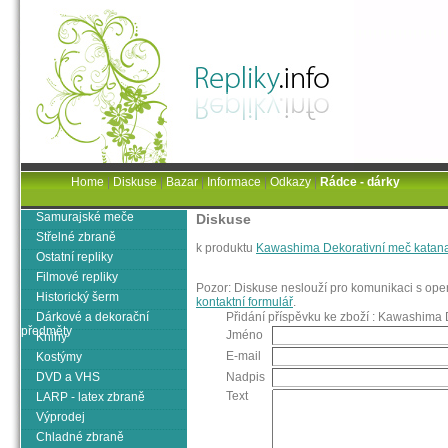
Home
|
Diskuse
|
Bazar
|
Informace
|
Odkazy
|
Rádce - dárky
Samurajské meče
Diskuse
Střelné zbraně
k produktu
Kawashima Dekorativní meč katana
Ostatní repliky
Filmové repliky
Pozor: Diskuse neslouží pro komunikaci s oper
Historický šerm
kontaktní formulář
.
Dárkové a dekorační
Přidání příspěvku ke zboží : Kawashima
předměty
Jméno
Knihy
E-mail
Kostýmy
DVD a VHS
Nadpis
Text
LARP - latex zbraně
Výprodej
Chladné zbraně