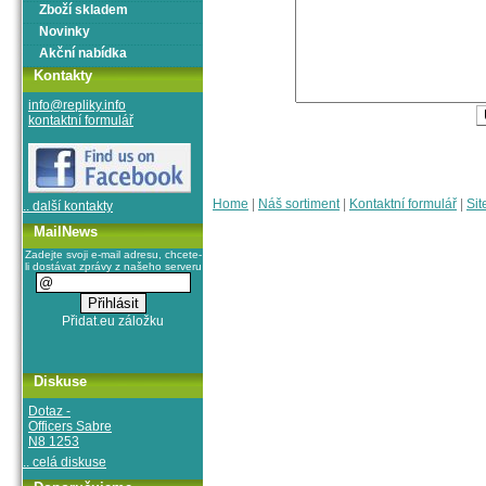
Zboží skladem
Novinky
Akční nabídka
Kontakty
info@repliky.info
kontaktní formulář
Home
|
Náš sortiment
|
Kontaktní formulář
|
Sit
.. další kontakty
MailNews
Zadejte svoji e-mail adresu, chcete-
li dostávat zprávy z našeho serveru
Diskuse
Dotaz -
Officers Sabre
N8 1253
.. celá diskuse