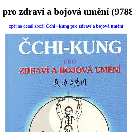
 pro zdraví a bojová umění (97
zpět na detail zboží
Čchi - kung pro zdraví a bojová umění